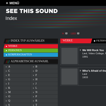
MENÜ
Index
W
LIED
WERKE
INDEX TYP AUSWÄHLEN
FILTERN
WERKE
PERSONEN
We Will Rock You
Lied, Video Collage,
KÖRPERSCHAFTEN
1991
ALPHABETISCHE AUSWAHL
A
B
C
D
Who’s Afraid of th
Lied
E
F
1933
G
H
I
J
K
L
M
N
O
P
Q
R
S
T