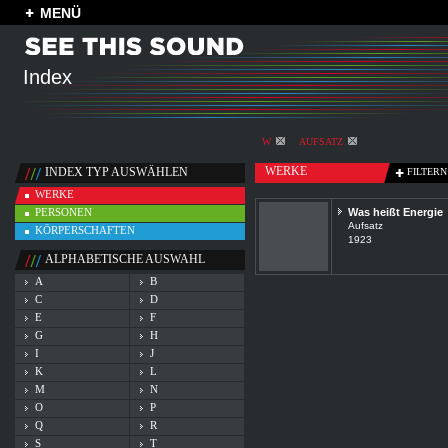
MENÜ
Index
W
AUFSATZ
WERKE
INDEX TYP AUSWÄHLEN
FILTERN
WERKE
PERSONEN
Was heißt Energie
Aufsatz
KÖRPERSCHAFTEN
1923
ALPHABETISCHE AUSWAHL
A
B
C
D
E
F
G
H
I
J
K
L
M
N
O
P
Q
R
S
T