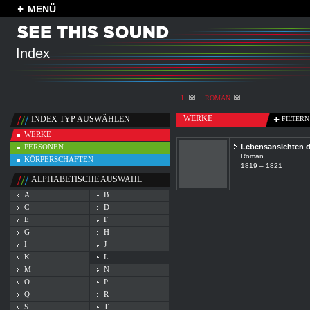
MENÜ
Index
L
ROMAN
WERKE
INDEX TYP AUSWÄHLEN
FILTERN
WERKE
PERSONEN
Lebensansichten d
Roman
KÖRPERSCHAFTEN
1819 – 1821
ALPHABETISCHE AUSWAHL
A
B
C
D
E
F
G
H
I
J
K
L
M
N
O
P
Q
R
S
T